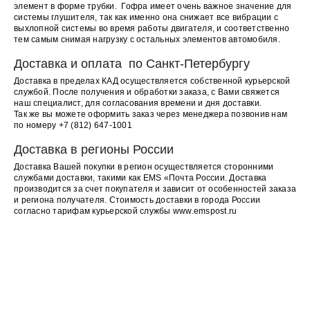
элемент в форме трубки. Гофра имеет очень важное значение для
системы глушителя, так как именно она снижает все вибрации с
выхлопной системы во время работы двигателя, и соответственно
тем самым снимая нагрузку с остальных элементов автомобиля.
Доставка и оплата по Санкт-Петербургу
Доставка в пределах КАД осуществляется собственной курьерской
службой. После получения и обработки заказа, с Вами свяжется
наш специалист, для согласования времени и дня доставки.
Так же вы можете оформить заказ через менеджера позвонив нам
по номеру +7 (812) 647-1001
Доставка в регионы России
Доставка Вашей покупки в регион осуществляется сторонними
Ленинский пр.139а
службами доставки, такими как EMS «Почта России. Доставка
Московская
производится за счет покупателя и зависит от особенностей заказа
и региона получателя. Стоимость доставки в города России
Ленинский проспект
согласно тарифам курьерской службы www.emspost.ru
+7 (812) 333-79-79
Октябрьская наб. 56В
Ломоносовская
Ул. Дыбенко
ОСТАВЬТЕ ЗАЯВКУ НА