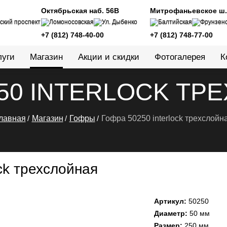
Октябрьская наб. 56В
Митрофаньевское ш.,
ский проспект
Ломоносовская
Ул. Дыбенко
Балтийская
Фрунзен
+7 (812) 748-40-00
+7 (812) 748-77-00
луги
Магазин
Акции и скидки
Фотогалерея
К
250 INTERLOCK ТР
лавная
Магазин
Гофры
Гофра 50250 interlock трехслойн
ck трехслойная
Артикул:
50250
Диаметр:
50 мм
Размер:
250 мм