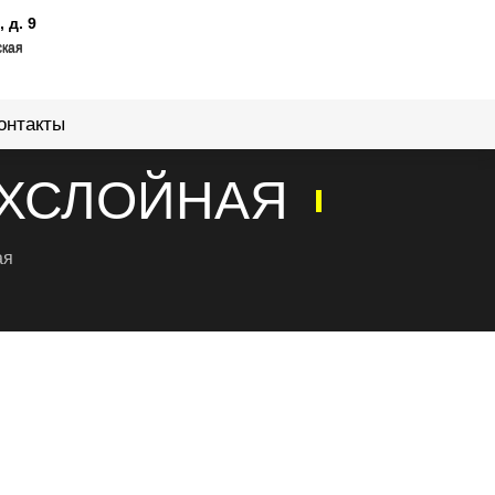
 д. 9
ская
онтакты
ЕХСЛОЙНАЯ
ая