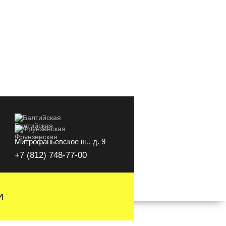
Балтийская
Фрунзенская
Митрофаньевское ш., д. 9
+7 (812) 748-77-00
И