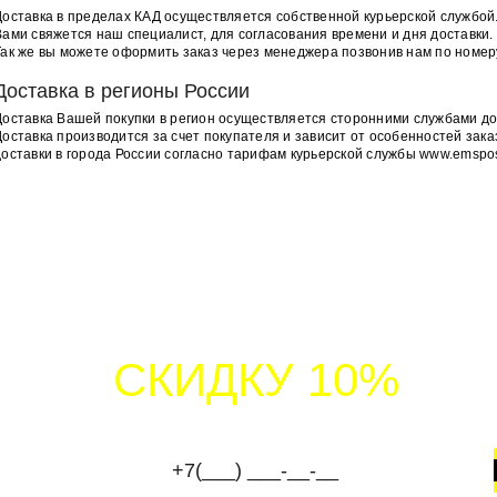
Доставка в пределах КАД осуществляется собственной курьерской службой.
Вами свяжется наш специалист, для согласования времени и дня доставки.
Так же вы можете оформить заказ через менеджера позвонив нам по номеру
Доставка в регионы России
Доставка Вашей покупки в регион осуществляется сторонними службами дос
Доставка производится за счет покупателя и зависит от особенностей зака
Ленинский пр.139а
доставки в города России согласно тарифам курьерской службы www.emspos
Московская
Ленинский проспект
+7 (812) 333-79-79
Октябрьская наб. 56В
Ломоносовская
Ул. Дыбенко
+7 (812) 748-40-00
Митрофаньевское ш., д. 9
ТАВЬТЕ ЗАЯВКУ НА БЕСПЛАТ
Балтийская
Фрунзенская
КОНСУЛЬТАЦИЮ
+7 (812) 748-77-00
СКИДКУ 10%
ЛУЧИТЕ
НА 